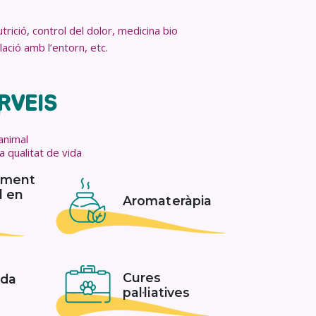
rició, control del dolor, medicina bio
ció amb l’entorn, etc.
RVEIS
animal
a qualitat de vida
ament
l en
Aromateràpia
Cures
ada
pal·liatives