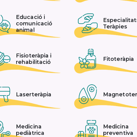
Educació i
Especialitat
comunicació
Teràpies
animal
Fisioteràpia i
Fitoteràpia
rehabilitació
Laserteràpia
Magnetoter
Medicina
Medicina
pediàtrica
preventiva