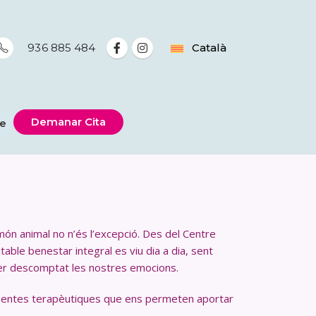
Català
936 885 484
Demanar Cita
te
 món animal no n’és l’excepció. Des del Centre
table benestar integral es viu dia a dia, sent
i per descomptat les nostres emocions.
mentes terapèutiques que ens permeten aportar