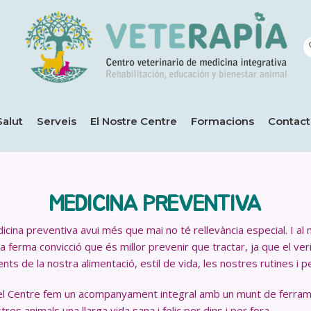
Salut
Serveis
El Nostre Centre
Formacions
Contac
MEDICINA PREVENTIVA
icina preventiva avui més que mai no té rellevància especial. I al
la ferma convicció que és millor prevenir que tractar, ja que el veri
ents de la nostra alimentació, estil de vida, les nostres rutines 
l Centre fem un acompanyament integral amb un munt de ferra
tres animals una llarga vida sana i feliç per dins i per fora.