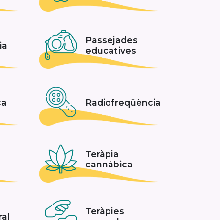
Passejades
ia
educatives
ca
Radiofreqüència
Teràpia
cannàbica
Teràpies
ral