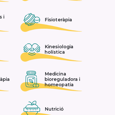
s i
Fisioteràpia
Kinesiologia
holística
Medicina
àpia
bioreguladora i
homeopatia
Nutrició