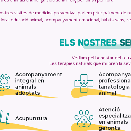
nostres visites de medicina preventiva, parlem principalment de nut
dora, educació animal, acompanyament emocional, hàbits sans, rela
ELS NOSTRES
SE
Vetllam pel benestar del teu 
Les teràpies naturals que milloren la sev
Acompanyament
Acompany
integral en
professiona
animals
tanatologia
adoptats
animal
Atenció
especialitz
Acupuntura
en animals
geronts