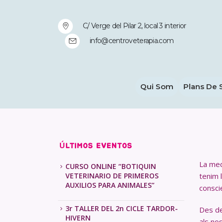
C/ Verge del Pilar 2, local 3 interior
info@centroveterapia.com
Qui Som
Plans De 
ÚLTIMOS EVENTOS
La med
CURSO ONLINE “BOTIQUIN
VETERINARIO DE PRIMEROS
tenim 
AUXILIOS PARA ANIMALES”
consci
3r TALLER DEL 2n CICLE TARDOR-
Des de
HIVERN
als nos