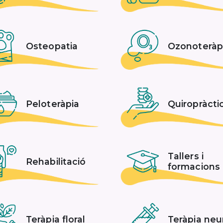
Osteopatia
Ozonoteràp
Peloteràpia
Quiropràcti
Tallers i
Rehabilitació
formacions
Teràpia floral
Teràpia neu