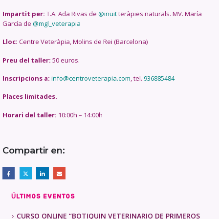
Impartit per:
T.A. Ada Rivas de
@inuit
teràpies naturals. MV. María
García de
@mgl_veterapia
Lloc:
Centre Veteràpia, Molins de Rei (Barcelona)
Preu del taller:
50 euros.
Inscripcions a:
info@centroveterapia.com
, tel.
936885484
Places limitades.
Horari del taller:
10:00h – 14:00h
ÚLTIMOS EVENTOS
CURSO ONLINE “BOTIQUIN VETERINARIO DE PRIMEROS